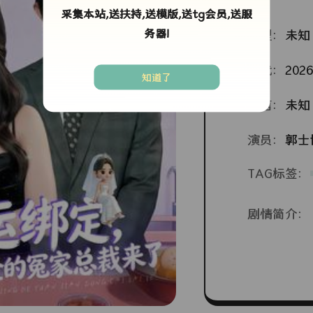
采集本站,送扶持,送模版,送tg会员,送服
务器!
类型：
未知
年代：
2026
知道了
语言：
未知
演员：
郭士
TAG标签：
剧情简介：