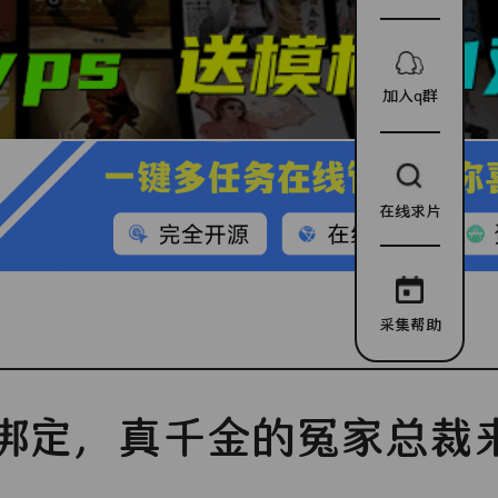
加入q群
在线求片
采集帮助
绑定，真千金的冤家总裁