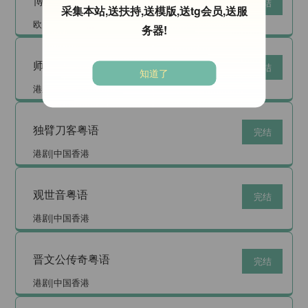
博斯：传承第一季
已完结
采集本站,送扶持,送模版,送tg会员,送服
欧美剧|美国
务器!
师姐出马粤语
完结
知道了
港剧|中国香港
独臂刀客粤语
完结
港剧|中国香港
观世音粤语
完结
港剧|中国香港
晋文公传奇粤语
完结
港剧|中国香港