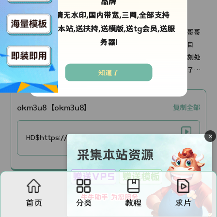
品牌
高清无水印,国内带宽,三网,全部支持
剧情简介：
采集本站,送扶持,送模版,送tg会员,送服
事业有成但性格刻板的鲁德，意外接到了二十年前参加“大哥哥
务器!
小哥哥”公益计划时结对对象马库斯的电话。面对这个不请自
来、行为乖张且彻底打乱自己精英生活的不速之客，鲁德时刻处
在崩溃边缘，而马库斯却凭借古怪的魅力迅速俘获了鲁德妻子与
知道了
孩子的心。
okm3u8【okm3u8】
复制全部
×
HD$https://v4.yaaabc.com/yyv4/202606/26/f85527wtEv27/video/index.m3u8
首页
分类
教程
求片