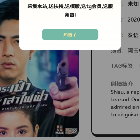
类型：
未知
采集本站,送扶持,送模版,送tg会员,送服
务器!
年代：
2020
语言：
泰语
知道了
演员：
阿玉
TAG标签：
剧情简介：
Shisu, a rep
teased. One
admired sin
to disguise 
or not?