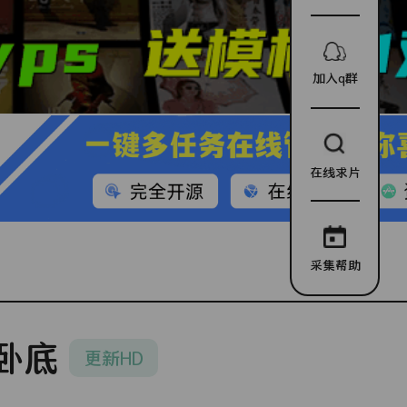
加入q群
在线求片
采集帮助
卧底
更新HD