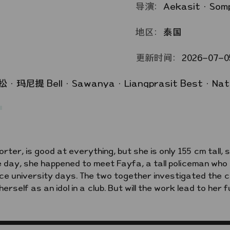
导演：
Aekasit·Som
地区：
泰国
更新时间：
2026-07-05
松·玛尼提
Bell·Sawanya·Liangprasit
Best·Nathas
orter, is good at everything, but she is only 155 cm tall, 
 day, she happened to meet Fayfa, a tall policeman who
ce university days. The two together investigated the c
herself as an idol in a club. But will the work lead to her 