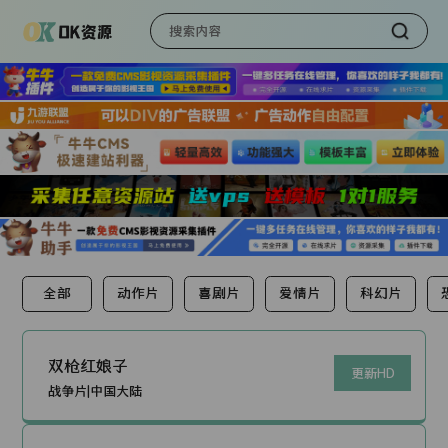
全部
动作片
喜剧片
爱情片
科幻片
双枪红娘子
更新HD
战争片|中国大陆