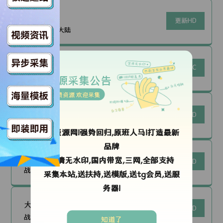
勇者无疆
更新HD
战争片|中国大陆
戴高乐之战：淬炼时代
更新TC
战争片|法国
资源采集公告
免费资源 欢迎采集
古田军号
更新HD
战争片|中国大陆
ok资源网!强势回归,原班人马!打造最新
品牌
华侨女英雄李林
高清无水印,国内带宽,三网,全部支持
更新HD
战争片|中国大陆
采集本站,送扶持,送模版,送tg会员,送服
务器!
大唐天下之帝王末路
更新HD
战争片|中国大陆
知道了