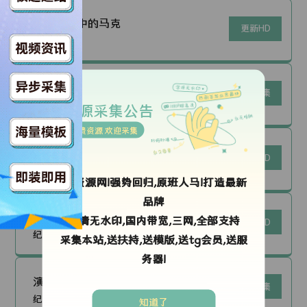
索菲亚眼中的马克
更新HD
纪录片|美国
人将燃烧
更新第03集
纪录片|美国
资源采集公告
免费资源 欢迎采集
美国西南部
更新HD
纪录片|美国
ok资源网!强势回归,原班人马!打造最新
品牌
恶搞大片
高清无水印,国内带宽,三网,全部支持
更新HD
纪录片|澳大利亚
采集本站,送扶持,送模版,送tg会员,送服
务器!
演化 第一季
更新第02集
纪录片|英国
知道了