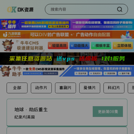
全部
动作片
喜剧片
爱情片
科幻片
地球·劫后重生
更新第08集
纪录片|美国