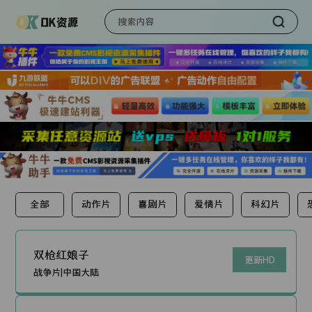
全部
动作片
喜剧片
爱情片
科幻片
双枪红娘子
更新HD
战争片|中国大陆