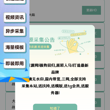
勇者无疆
更新HD
战争片|中国大陆
戴高乐之战：淬炼时代
更新TC
战争片|法国
资源采集公告
免费资源 欢迎采集
古田军号
更新HD
战争片|中国大陆
ok资源网!强势回归,原班人马!打造最新
品牌
华侨女英雄李林
高清无水印,国内带宽,三网,全部支持
更新HD
战争片|中国大陆
采集本站,送扶持,送模版,送tg会员,送服
务器!
大唐天下之帝王末路
更新HD
战争片|中国大陆
知道了