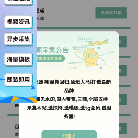
其实不是重逢
更新第01集
国产剧|中国大陆
致亲爱的丈夫~完美妻子的谎言~
更新第06集
日剧|日本
资源采集公告
免费资源 欢迎采集
长夜如歌
更新第20集
国产剧|中国大陆
ok资源网!强势回归,原班人马!打造最新
品牌
长歌莫问
高清无水印,国内带宽,三网,全部支持
更新第24集
国产剧|中国大陆
采集本站,送扶持,送模版,送tg会员,送服
务器!
谜探休格 第二季
更新第08集
欧美剧|美国
知道了