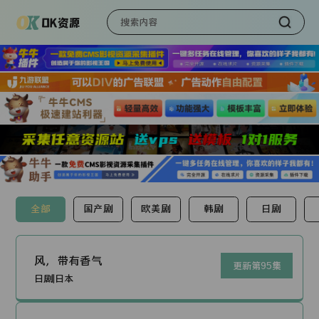
全部
国产剧
欧美剧
韩剧
日剧
风，带有香气
更新第95集
日剧|日本