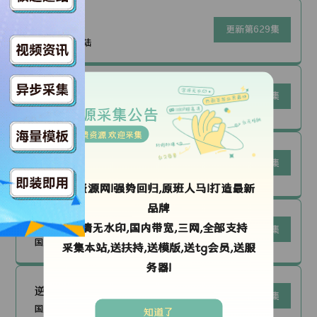
无上神帝
更新第629集
国产动漫|大陆
苏东坡与杭州的故事
更新第17集
国产动漫|中国大陆
资源采集公告
免费资源 欢迎采集
山海经之山海归序
更新第08集
国产动漫|中国大陆
ok资源网!强势回归,原班人马!打造最新
品牌
谷雨街后巷
高清无水印,国内带宽,三网,全部支持
更新第02集
国产动漫|中国大陆
采集本站,送扶持,送模版,送tg会员,送服
务器!
逆天至尊
更新第538集
国产动漫|大陆
知道了