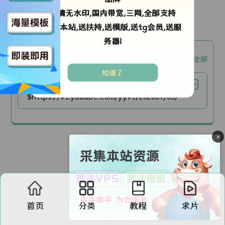
高清无水印,国内带宽,三网,全部支持
剧情简介：
采集本站,送扶持,送模版,送tg会员,送服
务器!
okm3u8【okm3u8】
复制全部
知道了
国语
$https://v1.yaaabc.com/yyv1/202607/05/HVTAfGZ9GB27/video/index.m3u8
×
首页
分类
教程
求片