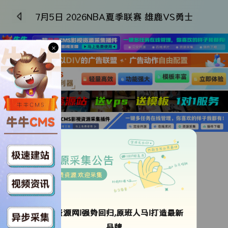
7月5日 2026NBA夏季联赛 雄鹿VS勇士
×
更新国语
类型：
未知
资源采集公告
导演：
未知
免费资源 欢迎采集
年代：
2026
地区：
大陆
语言：
国语
ok资源网!强势回归,原班人马!打造最新
更新时间：
2026-07-05 14:22:41
品牌