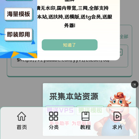
高清无水印,国内带宽,三网,全部支持
剧情简介：
采集本站,送扶持,送模版,送tg会员,送服
务器!
okm3u8【okm3u8】
复制全部
知道了
国语
$https://v1.yaaabc.com/yyv1/202607/08/8epmMGttb827/video/index.m3u8
×
首页
分类
教程
求片