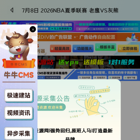
7月8日 2026NBA夏季联赛 老鹰VS灰熊
×
更新国语
类型：
未知
资源采集公告
导演：
未知
免费资源 欢迎采集
年代：
2026
地区：
大陆
语言：
国语
ok资源网!强势回归,原班人马!打造最新
更新时间：
2026-07-08 18:49:29
品牌