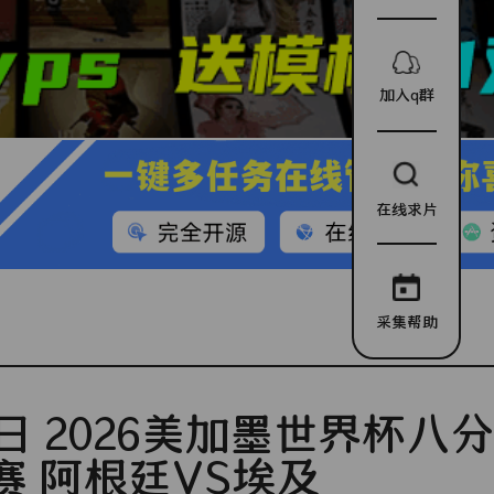
加入q群
在线求片
采集帮助
8日 2026美加墨世界杯八
赛 阿根廷VS埃及