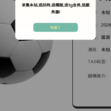
采集本站,送扶持,送模版,送tg会员,送服
务器!
类型：
未知
年代：
2026
知道了
语言：
国语
演员：
未知
TAG标签：
剧情简介：