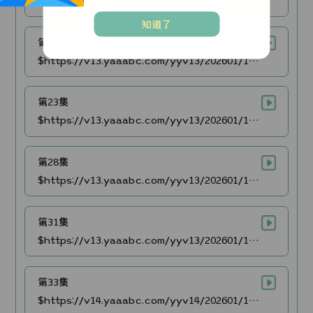
$https://v13.yaaabc.com/yyv13/202601/16/R0dr3GutNy22/video/index.m3u8
知道了
第21集
$https://v13.yaaabc.com/yyv13/202601/16/AKW91PbVyb27/video/index.m3u8
第23集
$https://v13.yaaabc.com/yyv13/202601/16/Qc7kMyZA7u27/video/index.m3u8
第28集
$https://v13.yaaabc.com/yyv13/202601/16/h0bgb7gdPh27/video/index.m3u8
第31集
$https://v13.yaaabc.com/yyv13/202601/16/NB7LQzzy9i27/video/index.m3u8
第33集
$https://v14.yaaabc.com/yyv14/202601/16/cDLjX1r5vP22/video/index.m3u8