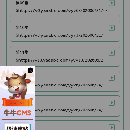
第09集
$https://v6.yaaabc.com/yyv6/202606/21/66ki4Sasg427/video/index.m3u8
第10集
$https://v3.yaaabc.com/yyv3/202606/21/AZk7aPtiPC27/video/index.m3u8
第11集
$https://v13.yaaabc.com/yyv13/202606/23/ikCE0iZFbq27/video/index.m3u8
×
第12集
$https://v6.yaaabc.com/yyv6/202606/24/NHnGMdywAR27/video/index.m3u8
第13集
$https://v6.yaaabc.com/yyv6/202606/24/7PCfUk2dmZ27/video/index.m3u8
第14集