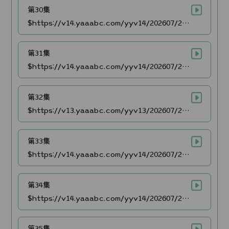
第30集
$https://v14.yaaabc.com/yyv14/202607/21/wEBwzjwHik27/video/index.m3u8
第31集
$https://v14.yaaabc.com/yyv14/202607/21/9n1cDAgMH427/video/index.m3u8
第32集
$https://v13.yaaabc.com/yyv13/202607/22/eKGXEyaa9Z27/video/index.m3u8
第33集
$https://v14.yaaabc.com/yyv14/202607/22/uq0YimK0Yy27/video/index.m3u8
第34集
$https://v14.yaaabc.com/yyv14/202607/24/LhHVxwvCdD27/video/index.m3u8
第35集