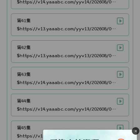
$https://v14.yaaabc.com/yyv14/202608/02/RHFNrpE8yD27/video/index.m3u8
第41集
$https://v13.yaaabc.com/yyv13/202608/03/C3Hwx226Bn27/video/index.m3u8
第42集
$https://v13.yaaabc.com/yyv13/202608/04/1pgbz3pfAk27/video/index.m3u8
第43集
$https://v14.yaaabc.com/yyv14/202608/05/gAyd7uVzEz27/video/index.m3u8
第44集
$https://v14.yaaabc.com/yyv14/202608/07/kF34eCiaWY27/video/index.m3u8
第45集
×
$https://v13.yaaabc.com/yyv13/202608/08/mCfqepJEub27/video/index.m3u8