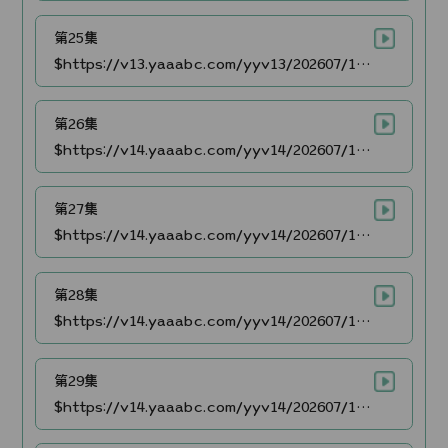
第25集
$https://v13.yaaabc.com/yyv13/202607/11/tep0eH1TTs27/video/index.m3u8
第26集
$https://v14.yaaabc.com/yyv14/202607/14/ejkw7S5j9Y27/video/index.m3u8
第27集
$https://v14.yaaabc.com/yyv14/202607/14/qHBhKDiXDb27/video/index.m3u8
第28集
$https://v14.yaaabc.com/yyv14/202607/16/QtsSr56Mmz27/video/index.m3u8
第29集
$https://v14.yaaabc.com/yyv14/202607/17/LFKmkKgM2w27/video/index.m3u8