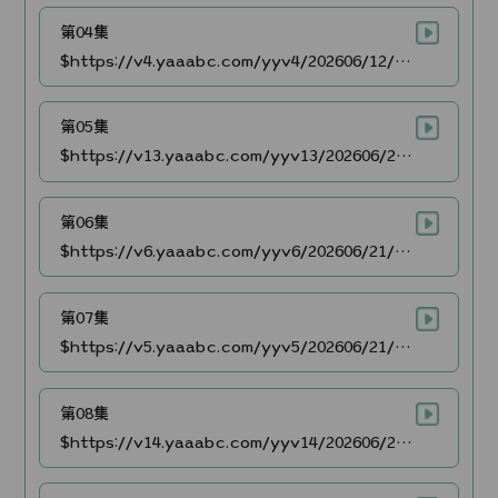
第04集
$https://v4.yaaabc.com/yyv4/202606/12/sDiPn3vw9C27/video/index.m3u8
第05集
$https://v13.yaaabc.com/yyv13/202606/21/fsgnWUQc3127/video/index.m3u8
第06集
$https://v6.yaaabc.com/yyv6/202606/21/AWgB0T01UQ27/video/index.m3u8
第07集
$https://v5.yaaabc.com/yyv5/202606/21/MmTD8TSGt827/video/index.m3u8
第08集
$https://v14.yaaabc.com/yyv14/202606/21/cyY0UrJT9u27/video/index.m3u8