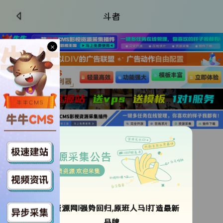
斗者
×
更新HD
类型：
未知
资源采集公告
导演：
Jose
Abdel
Langit
免费资源 欢迎采集
年代：
2023
地区：
菲律宾
语言：
其它
ok资源网!强势回归,原班人马!打造最新
更新时间：
2026-06-11 12:19:46
品牌