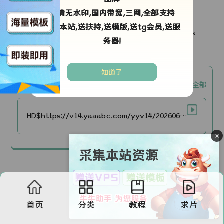
高清无水印,国内带宽,三网,全部支持
剧情简介：
采集本站,送扶持,送模版,送tg会员,送服
Four estranged friends are bound by a scandalous
务器!
event that would test their friendship.
知道了
okm3u8【okm3u8】
复制全部
HD$https://v14.yaaabc.com/yyv14/202606/11/RtvEGk9mH727/video/index.m3u8
×
首页
分类
教程
求片