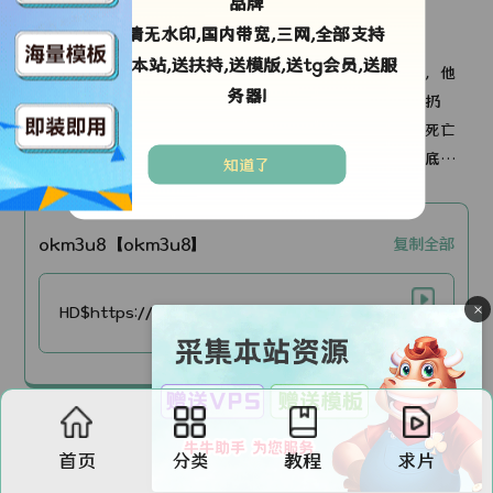
品牌
高清无水印,国内带宽,三网,全部支持
剧情简介：
采集本站,送扶持,送模版,送tg会员,送服
双胞胎兄弟哈尔和比尔在阁楼上发现父亲的旧猴子玩具之后，他
务器!
们周围开始发生一系列可怕的死亡事件。兄弟俩决定把猴子扔
掉，继续他们的生活，但多年来却越来越疏远。但当神秘的死亡
再次开始时，兄弟俩必须重新团结起来，找到一种方法来彻底消
知道了
灭这只猴子，以免它夺走所有与他们亲近的人的生命。
okm3u8【okm3u8】
复制全部
×
HD$https://v2.yaaabc.com/yyv2/202607/02/jG8gRmTTM027/video/index.m3u8
首页
分类
教程
求片