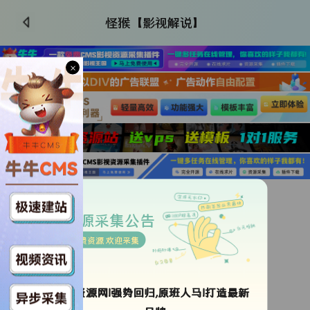
怪猴【影视解说】
×
更新HD
类型：
未知
资源采集公告
导演：
奥斯古德·珀金斯
免费资源 欢迎采集
年代：
2025
地区：
美国
语言：
英语
ok资源网!强势回归,原班人马!打造最新
更新时间：
2026-07-02 11:21:56