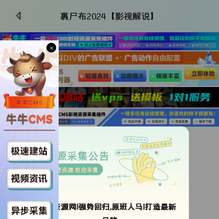
裹尸布2024【影视解说】
×
更新HD
类型：
未知
资源采集公告
导演：
大卫·柯南伯格
免费资源 欢迎采集
年代：
2024
地区：
法国
加拿大
语言：
英语
匈牙利语
ok资源网!强势回归,原班人马!打造最新
更新时间：
2026-07-02 11:22:11