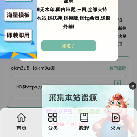
品牌
高清无水印,国内带宽,三网,全部支持
剧情简介：
采集本站,送扶持,送模版,送tg会员,送服
男主卡什是一名有创意的商人、悲伤的鳏夫，他建造了一个设
务器!
备，能够在一块埋葬的裹尸布内与死者联系。当卡什这项革新性
的事业即将闯入国际主流视线时，包括他妻子坟墓在内的几块墓
地被蓄意破坏、几近摧毁。卡什努力想要揭露袭击真相，而现实
知道了
也促使他重新审视自己的工作、婚姻、对已故妻子记忆的忠诚
度，同时把他推向新的开始。
okm3u8【okm3u8】
复制全部
×
HD$https://v2.yaaabc.com/yyv2/202607/02/D6g9H2uWXK27/video/index.m3u8
首页
分类
教程
求片