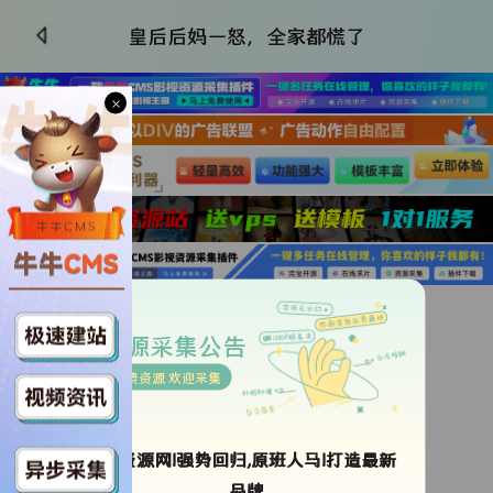
皇后后妈一怒，全家都慌了
×
更新全集
类型：
未知
资源采集公告
导演：
未知
免费资源 欢迎采集
年代：
2026
地区：
中国大陆
语言：
未知
ok资源网!强势回归,原班人马!打造最新
更新时间：
2026-07-09 01:03:00
品牌