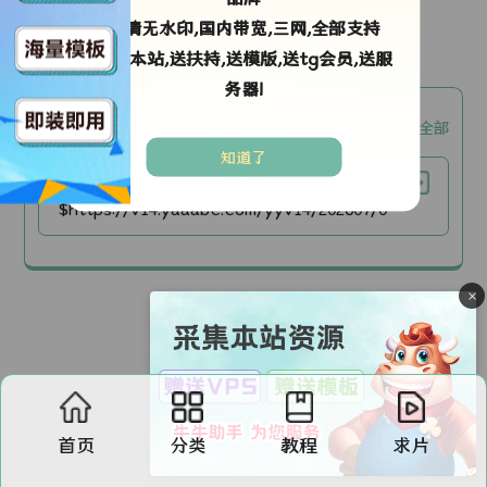
高清无水印,国内带宽,三网,全部支持
剧情简介：
采集本站,送扶持,送模版,送tg会员,送服
务器!
okm3u8【okm3u8】
复制全部
知道了
全集
$https://v14.yaaabc.com/yyv14/202607/08/r38qvJZbSz27/video/index.m3u8
×
首页
分类
教程
求片