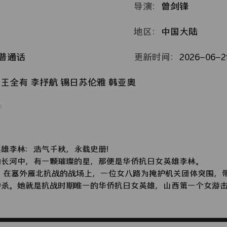
导演：
曾剑锋
地区：
中国大陆
普通话
更新时间：
2026-06-29
王全有
李抒航
锡日苏伦雅
韩亚奥
英雄李林：浩气千秋，永载史册！
河中，有一颗璀璨的星，那便是华侨抗日女英雄李林。
，在塞外雁北抗战的战场上，一位女八路为掩护机关团体突围，
冲杀。她就是抗战时期唯一的华侨抗日女英雄，山西第一个女游
女教导员的李林。
斗中，李林被炸坠马晕厥。在她脑海中，侨居荷属印度尼西亚
程中为了爱国与腐朽政府的抗争，还有慈母的殷殷嘱托仿佛历历