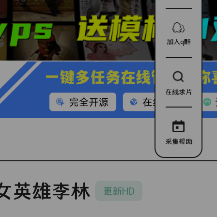
加入q群
在线求片
采集帮助
女英雄李林
更新HD