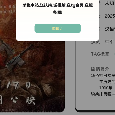
类型：
未知
采集本站,送扶持,送模版,送tg会员,送服
务器!
年代：
2025
语言：
汉语
知道了
演员：
牛军
TAG标签：
剧情简介：
华侨抗日女
在历史的长
1940年
骑兵排勇猛
任骑兵部队
在激烈的战
国后求学历