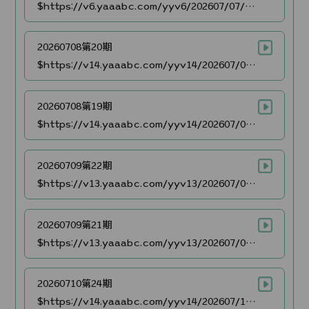
$https://v6.yaaabc.com/yyv6/202607/07/HUKsSNjnV927/video/index.m3u8
20260708第20期
$https://v14.yaaabc.com/yyv14/202607/09/E2WKArce2P27/video/index.m3u8
20260708第19期
$https://v14.yaaabc.com/yyv14/202607/09/cNs39W1DbL27/video/index.m3u8
20260709第22期
$https://v13.yaaabc.com/yyv13/202607/09/ZtNPtVu0aR27/video/index.m3u8
20260709第21期
$https://v13.yaaabc.com/yyv13/202607/09/DFrtC0vmhc27/video/index.m3u8
20260710第24期
$https://v14.yaaabc.com/yyv14/202607/10/XnWDdggdQU27/video/index.m3u8