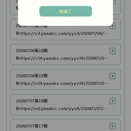
20260703第13期
$https://v3.yaaabc.com/yyv3/202607/03/zBM8XMNjm527/video/index.m3u8
知道了
20260703第14期
$https://v3.yaaabc.com/yyv3/202607/06/DeDsSkggBa27/video/index.m3u8
20260706第16期
$https://v14.yaaabc.com/yyv14/202607/06/GhUnrvYtAy27/video/index.m3u8
20260706第15期
$https://v14.yaaabc.com/yyv14/202607/06/BF1kKdpxHN27/video/index.m3u8
20260707第18期
$https://v6.yaaabc.com/yyv6/202607/07/MSjX5VDDbN27/video/index.m3u8
20260707第17期