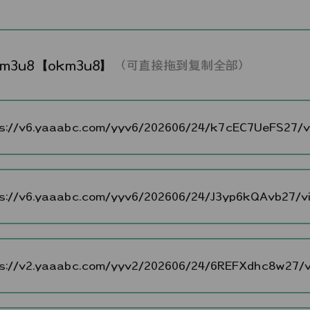
与反恐战争》
km3u8【okm3u8】
（可直接拖到复制全部）
://v6.yaaabc.com/yyv6/202606/24/k7cEC7UeFS27/vi
://v6.yaaabc.com/yyv6/202606/24/J3yp6kQAvb27/vi
://v2.yaaabc.com/yyv2/202606/24/6REFXdhc8w27/vi