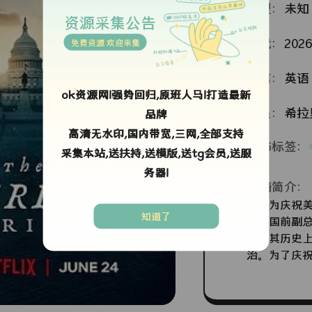
类型：
未知
资源采集公告
年代：
2026
免费资源 欢迎采集
语言：
英语
ok资源网!强势回归,原班人马!打造最新
演员：
希拉
品牌
高清无水印,国内带宽,三网,全部支持
TAG标签：
采集本站,送扶持,送模版,送tg会员,送服
务器!
剧情简介：
为庆祝美国建
知道了
括美国前副总
迎来其历史上
治。为了庆祝
250年》。
盖了从独立战
最出名的是他