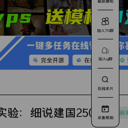
最新通知
加入TG群
加入q群
在线求片
实验：细说建国250年
更新
采集帮助