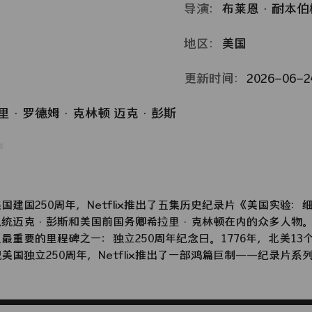
导演：
布莱恩·耐本伯
地区：
美国
更新时间：
2026-06-24
里·罗德姆·克林顿
迈克·彭斯
国250周年，Netflix推出了五集历史纪录片《美国实验：细
统迈克·彭斯和美国前国务卿希拉里·克林顿在内的众多人物。 2
最重要的里程碑之一：独立250周年纪念日。1776年，北美1
美国独立250周年，Netflix推出了一部鸿篇巨制——纪录片
该系列重新审视了美国的建国历程，以及美国革命的核心问题：
争到宪法起草等方方面面的内容。 这部 5 集系列纪录片由布
拍摄的纪录片，这些纪录片探讨了美国历史上一些最关键的时刻，