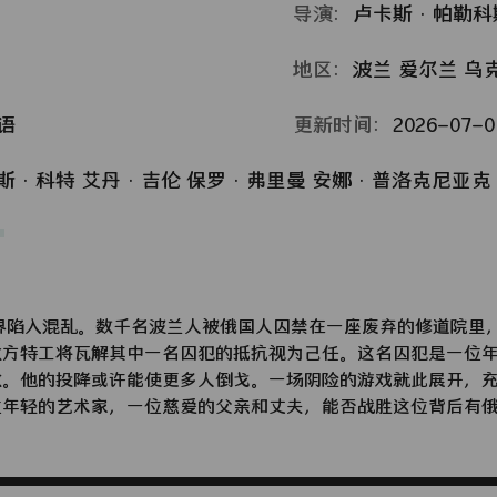
导演：
卢卡斯·帕勒科
地区：
波兰
爱尔兰
乌
语
更新时间：
2026-07-01
斯·科特
艾丹·吉伦
保罗·弗里曼
安娜·普洛克尼亚克
世界陷入混乱。数千名波兰人被俄国人囚禁在一座废弃的修道院里
敌方特工将瓦解其中一名囚犯的抵抗视为己任。这名囚犯是一位
敬。他的投降或许能使更多人倒戈。一场阴险的游戏就此展开，
位年轻的艺术家，一位慈爱的父亲和丈夫，能否战胜这位背后有