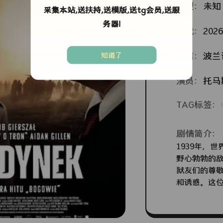
类型：
未知
采集本站,送扶持,送模版,送tg会员,送服
务器!
年代：
2026
语言：
波兰
知道了
演员：
托马
TAG标签：
剧情简介：
1939年，
野心勃勃的
狱友们的尊
和诱惑。这
端的特工？