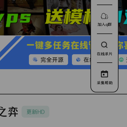
加入q群
在线求片
采集帮助
之弈
更新HD