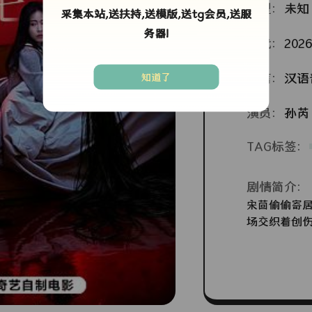
类型：
未知
采集本站,送扶持,送模版,送tg会员,送服
务器!
年代：
2026
语言：
汉语
知道了
演员：
孙芮
TAG标签：
剧情简介：
宋茴偷偷寄居
场交织着创