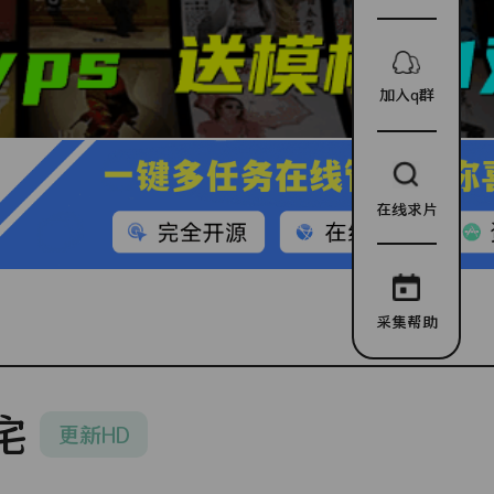
加入q群
在线求片
采集帮助
宅
更新HD