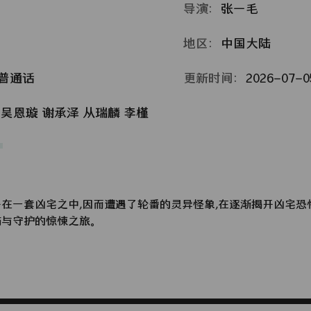
导演：
张一毛
地区：
中国大陆
普通话
更新时间：
2026-07-05
吴恩璇
谢承泽
从瑞麟
李槿
在一套凶宅之中,因而遭遇了轮番的灵异怪象,在逐渐揭开凶宅恐
伤与守护的惊悚之旅。