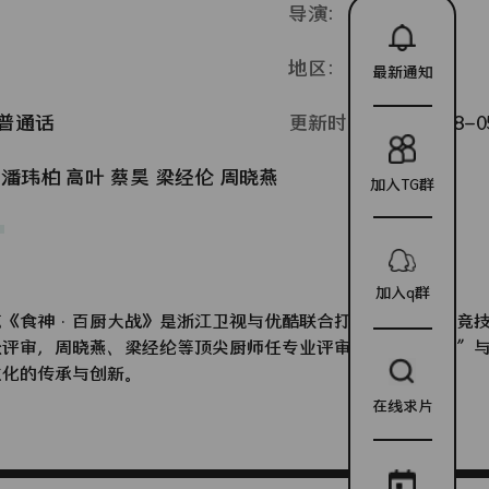
导演：
未知
地区：
中国大陆
最新通知
普通话
更新时间：
2026-08-05
潘玮柏
高叶
蔡昊
梁经伦
周晓燕
加入TG群
加入q群
艺《食神·百厨大战》是浙江卫视与优酷联合打造的星素厨艺竞
众评审，周晓燕、梁经纶等顶尖厨师任专业评审，通过“星厨”
文化的传承与创新。
在线求片