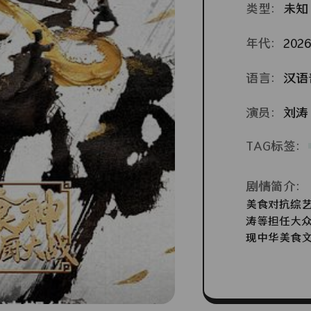
类型：
未知
年代：
2026
语言：
汉语
演员：
刘涛
TAG标签：
剧情简介：
美食对抗综
涛等担任大
现中华美食