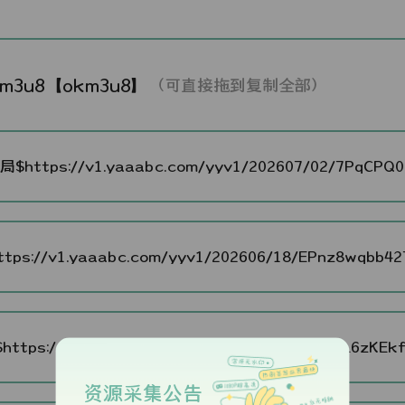
km3u8【okm3u8】
（可直接拖到复制全部）
$https://v1.yaaabc.com/yyv1/202607/02/7PqCPQ09
tps://v1.yaaabc.com/yyv1/202606/18/EPnz8wqbb427
https://v2.yaaabc.com/yyv2/202606/24/v6SL6zKEkf2
资源采集公告