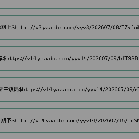
期上$https://v3.yaaabc.com/yyv3/202607/08/TZkfuiL
$https://v14.yaaabc.com/yyv14/202607/09/hfT9SBN
干饭局$https://v14.yaaabc.com/yyv14/202607/09/rTm
期下$https://v14.yaaabc.com/yyv14/202607/15/1qSN