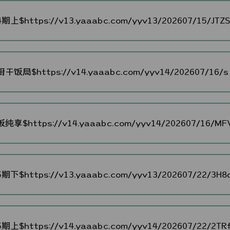
期上$https://v13.yaaabc.com/yyv13/202607/15/JTZS4
干饭局$https://v14.yaaabc.com/yyv14/202607/16/sj
纯享$https://v14.yaaabc.com/yyv14/202607/16/MFV
期下$https://v13.yaaabc.com/yyv13/202607/22/3H8d
期上$https://v14.yaaabc.com/yyv14/202607/22/2TRf