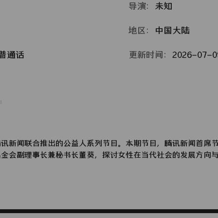
导演：
未知
地区：
中国大陆
普通话
更新时间：
2026-07-09
腾讯新闻联合推出的公益人系列节目。本期节目，腾讯新闻首席
基金会副理事长兼秘书长董葵，探讨女性在当代社会的发展方向