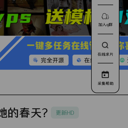
加入q群
在线求片
采集帮助
她的春天?
更新HD