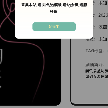
类型：
未知
采集本站,送扶持,送模版,送tg会员,送服
务器!
年代：
2026
语言：
汉语
知道了
演员：
未知
TAG标签：
剧情简介：
腾讯公益与
国妇女发展