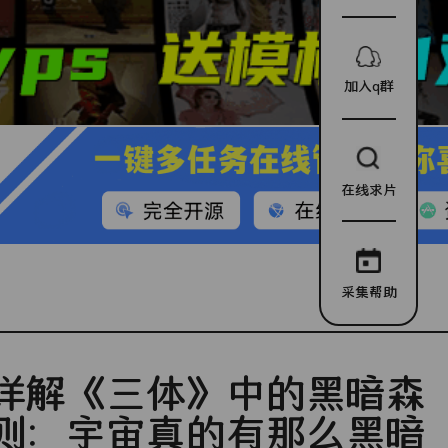
加入q群
在线求片
采集帮助
详解《三体》中的黑暗森
则：宇宙真的有那么黑暗