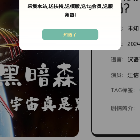
吗？
采集本站,送扶持,送模版,送tg会员,送服
务器!
类型：
未知
知道了
年代：
2024
语言：
汉语
演员：
汪诘
TAG标签：
剧情简介：