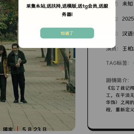
类型：
未知
采集本站,送扶持,送模版,送tg会员,送服
务器!
年代：
2025
语言：
汉语
知道了
演员：
王柏
TAG标签：
剧情简介：
《忘了我记
工。在平淡
华饰）之间
程，重新定