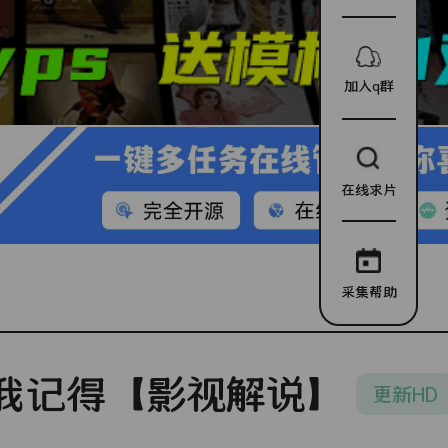
加入q群
在线求片
采集帮助
我记得【影视解说】
更新HD