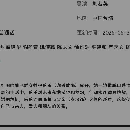
导演：
刘若英
地区：
中国台湾
普通话
更新时间：
2026-06-30
杰
霍建华
谢盈萱
姚淳耀
陈以文
徐钧浩
巫建和
严艺文
得》围绕着已婚女性程乐乐（谢盈萱饰）展开，她一边做脱口秀
无奇的生活中，乐乐对未来充满希望和梦想，但却接连遭遇挑战
的婚姻危机，乐乐还面临着与父亲（秦汉饰）之间的矛盾，这促
义自己与亲人、爱人和朋友的关系。