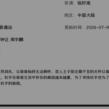
导演：
张轩南
地区：
中国大陆
普通话
更新时间：
2026-07-05
钟正
周宇鹏
突然消失，让筱筱始终无法释怀，恋人王子阳无微不至的关怀让
坎。杜宇在筱筱生活中存在的痕迹越来越重，为了寻找杜宇也为
找杜宇的旅程。