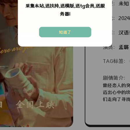
类型：
未知
采集本站,送扶持,送模版,送tg会员,送服
务器!
年代：
2024
语言：
汉语
知道了
演员：
孟璐
TAG标签：
剧情简介：
曾经恋人的
迈出心中的
们走向了寻