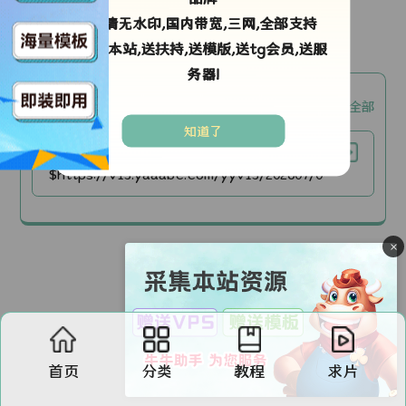
高清无水印,国内带宽,三网,全部支持
剧情简介：
采集本站,送扶持,送模版,送tg会员,送服
务器!
okm3u8【okm3u8】
复制全部
知道了
全集
$https://v13.yaaabc.com/yyv13/202607/08/Lm2KyPiNRV27/video/index.m3u8
×
首页
分类
教程
求片