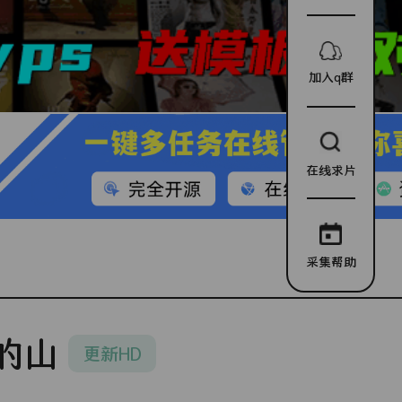
加入q群
在线求片
采集帮助
的山
更新HD