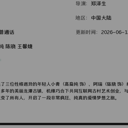
导演：
郑泽生
地区：
中国大陆
普通话
更新时间：
2026-06-12
纯
陈骁
王馨婕
了三位性格迥异的年轻人小青（高裔纯 饰）、阿瑞（陈骁 饰）
百多年的美丽龙潭古镇，机缘巧合下共同互联网古村艺术创业，
改变了所有人，开启了一段非常疯狂、纯真的爱情梦想之旅。