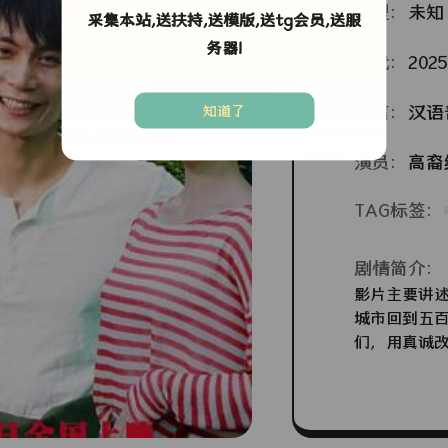
类型：
未知
采集本站,送扶持,送模版,送tg会员,送服
务器!
年代：
2025
语言：
汉语
知道了
演员：
高裔
TAG标签：
剧情简介：
影片主要讲述
城市回到五
们，用真诚