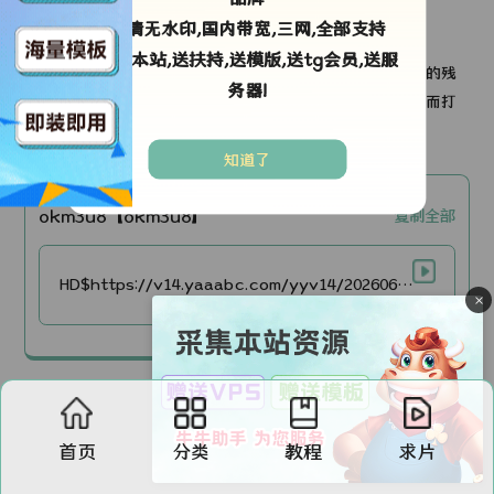
高清无水印,国内带宽,三网,全部支持
剧情简介：
采集本站,送扶持,送模版,送tg会员,送服
一群青少年探寻一座废弃的游客中心，却意外遭遇蒙面杀手的残
务器!
忍屠杀，并陷入会在死后回到前一天傍晚的无限循环之中！而打
破这场死亡循环的唯一方式，就是活到黎明……
知道了
okm3u8【okm3u8】
复制全部
HD$https://v14.yaaabc.com/yyv14/202606/29/ZhafEq5XgS27/video/index.m3u8
×
首页
分类
教程
求片