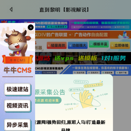
直到黎明【影视解说】
×
更新HD
类型：
未知
资源采集公告
导演：
大卫·F·桑德伯格
免费资源 欢迎采集
年代：
2025
地区：
美国
语言：
英语
ok资源网!强势回归,原班人马!打造最新
更新时间：
2026-06-30 01:55:11
品牌