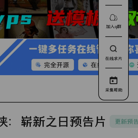
加入q群
在线求片
采集帮助
侠：崭新之日预告片
更新预