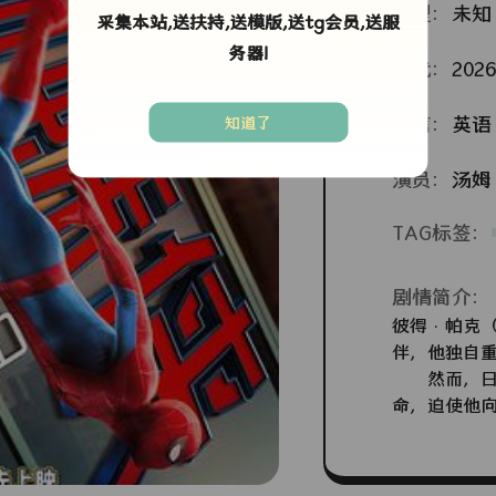
类型：
未知
采集本站,送扶持,送模版,送tg会员,送服
务器!
年代：
2026
语言：
英语
知道了
演员：
汤姆
TAG标签：
剧情简介：
彼得·帕克
伴，他独自
然而，日益
命，迫使他
机。面对前