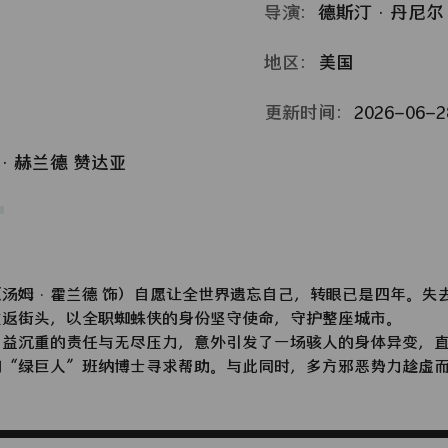
导演：
德斯汀·丹尼尔
地区：
美国
更新时间：
2026-06-28
·赫兰德
赞达亚
（汤姆·霍兰德 饰）自愿让全世界遗忘自己，转眼已是四年。失
重返街头，以全职蜘蛛侠的身份坚守使命，守护整座城市。
沉重的责任与无尽压力，意外引发了一场骇人的身体异变，直
向“绿巨人”班纳博士寻求帮助。与此同时，多方邪恶势力趁虚
所未有的强敌，蜘蛛侠能否绝境破局，完成破茧重生？