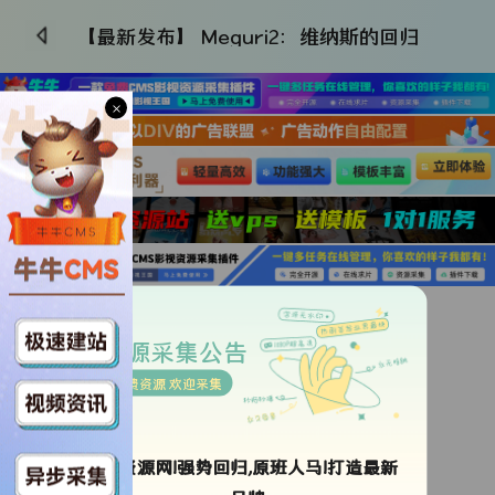
【最新发布】 Meguri2：维纳斯的回归
×
更新HD
类型：
未知
资源采集公告
导演：
扎克·阿拉伊
免费资源 欢迎采集
年代：
2026
地区：
日本
语言：
日语
ok资源网!强势回归,原班人马!打造最新
更新时间：
2026-04-16 16:30:05