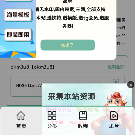
品牌
高清无水印,国内带宽,三网,全部支持
剧情简介：
采集本站,送扶持,送模版,送tg会员,送服
这部影片的主角是Meguri酱！！身材丰满，曲线玲珑，笑容甜美
务器!
开朗！！距离她上次露面已经整整九年了。传说中的REbecca终
于回归了。这部影片是配合双叶社提前发售的写真集《Meguri的
降临》拍摄的！！故事发生在微笑之国泰国的一家宁静度假村。
知道了
在柔和的阳光下，她自然流露的表情丰富多彩，天真无邪的笑容
比以往任何时候都更加灿烂。这部精美的影片展现了她的一切，
okm3u8【okm3u8】
复制全部
在经历了如此漫长的等待之后，她变得更加迷人……时隔多年再
次相遇，堪称奇迹。来吧，让我们再次爱上这位女神！！
×
HD$https://v2.yaaabc.com/yyv2/202604/16/q1TZbypC7N19/video/index.m3u8
首页
分类
教程
求片