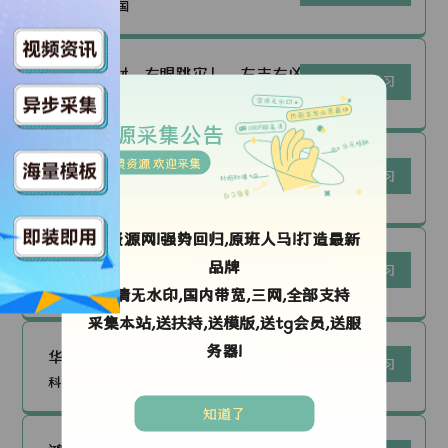
科普学习|中国
运行流程
「左眼跳财，右眼跳灾」，左吉右凶的
更新科普学习
说法，有道理吗？
科普学习|中国
资源采集公告
免费资源 欢迎采集
死后世界是什么样子，为什么有的人可
更新科普学习
以看到鬼魂，鬼压床又是怎么回事？
科普学习|中国
ok资源网!强势回归,原班人马!打造最新
牙齿矫正到底需不需要拔智齿？牙齿矫
品牌
更新科普学习
正拔牙与不拔牙到底有什么优缺点？
科普学习|中国
高清无水印,国内带宽,三网,全部支持
采集本站,送扶持,送模版,送tg会员,送服
务器!
华为鸿蒙next可以开始用Google软件
更新科普学习
了！
科普学习|中国
知道了