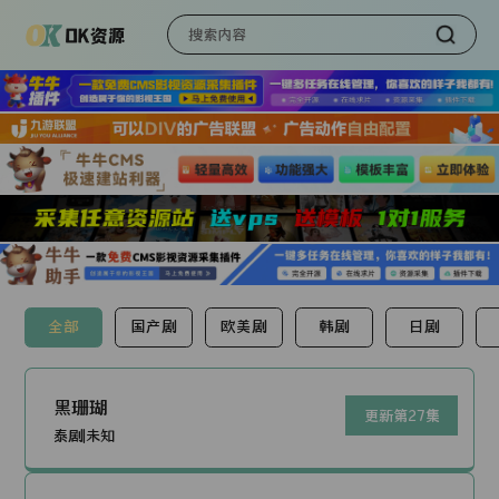
全部
国产剧
欧美剧
韩剧
日剧
黑珊瑚
更新第27集
泰剧|未知