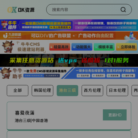
全部
韩国伦理
港台三级
西方伦理
日本伦理
两
喜爱夜蒲
更新HD
港台三级|中国香港