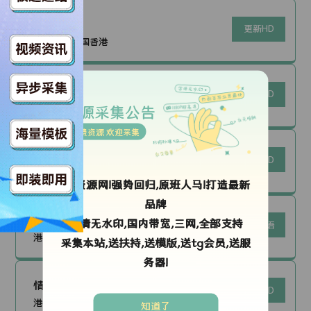
晚9朝5
更新HD
港台三级|中国香港
有乜的女人
更新HD
港台三级|中国香港
资源采集公告
免费资源 欢迎采集
有乜的女人粤语
更新HD
港台三级|中国香港
ok资源网!强势回归,原班人马!打造最新
品牌
伊波拉病毒
高清无水印,国内带宽,三网,全部支持
更新国语
港台三级|香港
采集本站,送扶持,送模版,送tg会员,送服
务器!
情不自禁II霎时冲动
更新HD
港台三级|中国香港
知道了